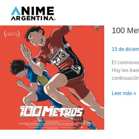
Ir
al
contenido
100 Met
100
Metros:
mas
15 de dicie
que
una
El conmovedo
carrera
Hoy les trae
|
continuación
Review
sin
Leer más »
spoilers