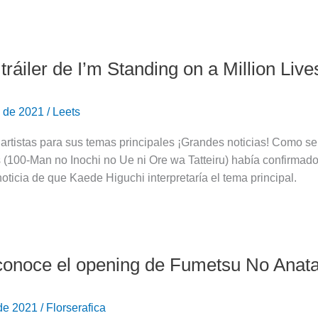
ráiler de I’m Standing on a Million Live
o de 2021
/
Leets
artistas para sus temas principales ¡Grandes noticias! Como s
s (100-Man no Inochi no Ue ni Ore wa Tatteiru) había confirmad
oticia de que Kaede Higuchi interpretaría el tema principal.
conoce el opening de Fumetsu No Anata
 de 2021
/
Florserafica