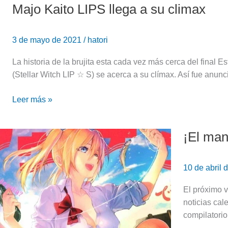
Majo Kaito LIPS llega a su climax
Majo
Kaito
LIPS
3 de mayo de 2021
/
hatori
llega
a
La historia de la brujita esta cada vez más cerca del final 
su
(Stellar Witch LIP ☆ S) se acerca a su clímax. Así fue anun
climax
Leer más »
¡El man
¡El
manga
de
10 de abril
Are
You
El próximo 
Lost
noticias cal
se
compilatori
acerca