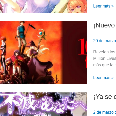
a
Leer más »
su
clímax!
¡Nuevo t
¡Nuevo
tráiler
de
20 de marz
I’m
Standing
Revelan los 
on
Million Live
a
más que la n
Million
Lives!
Leer más »
¡Ya se 
¡Ya
se
conoce
2 de marzo
el