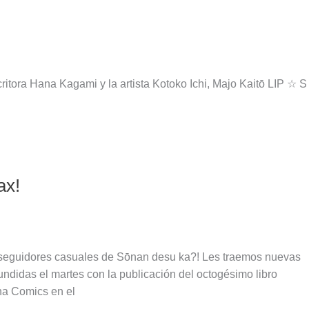
critora Hana Kagami y la artista Kotoko Ichi, Majo Kaitō LIP ☆ S
ax!
y seguidores casuales de Sōnan desu ka?! Les traemos nuevas
undidas el martes con la publicación del octogésimo libro
ha Comics en el