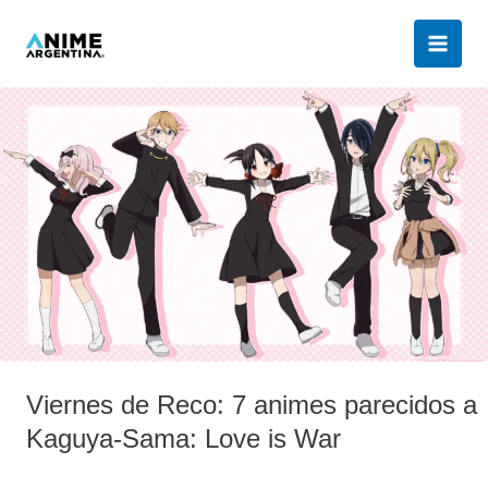
Ir
al
contenido
Viernes
de
Reco:
7
animes
parecidos
a
Kaguya-
Sama:
Love
is
Viernes de Reco: 7 animes parecidos a
War
Kaguya-Sama: Love is War