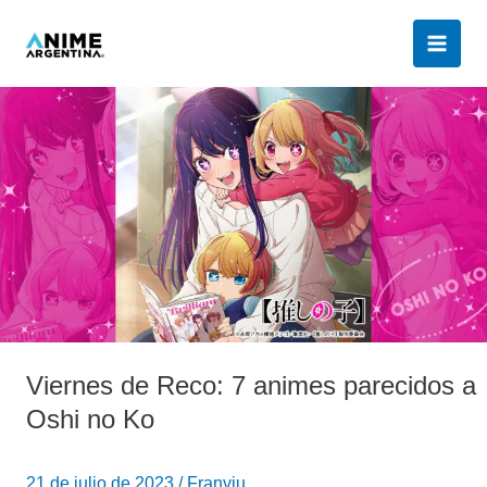
Ir
al
contenido
Viernes
de
Reco:
7
animes
parecidos
a
Oshi
no
Ko
Viernes de Reco: 7 animes parecidos a
Oshi no Ko
21 de julio de 2023
/
Franviu