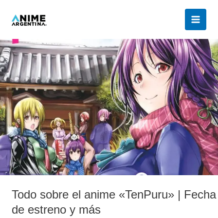
Ir
al
contenido
Todo
sobre
el
anime
«TenPuru»
|
Fecha
de
estreno
y
más
Todo sobre el anime «TenPuru» | Fecha
de estreno y más