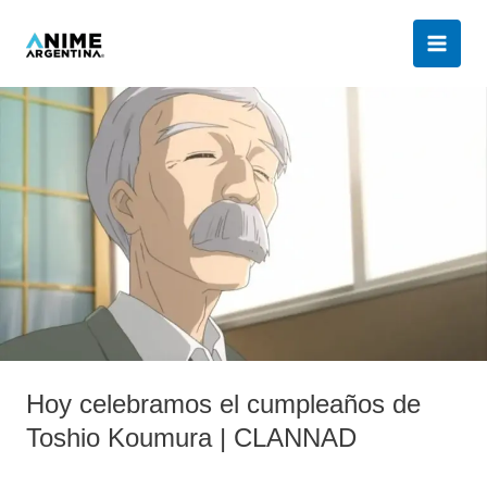
Ir
al
contenido
Hoy
celebramos
el
cumpleaños
de
Toshio
Koumura
|
CLANNAD
Hoy celebramos el cumpleaños de
Toshio Koumura | CLANNAD