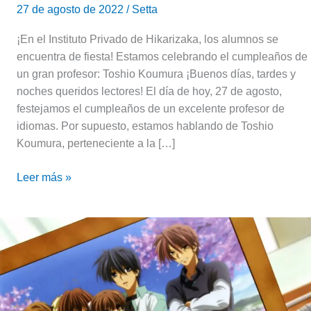
27 de agosto de 2022
/
Setta
¡En el Instituto Privado de Hikarizaka, los alumnos se
encuentra de fiesta! Estamos celebrando el cumpleaños de
un gran profesor: Toshio Koumura ¡Buenos días, tardes y
noches queridos lectores! El día de hoy, 27 de agosto,
festejamos el cumpleaños de un excelente profesor de
idiomas. Por supuesto, estamos hablando de Toshio
Koumura, perteneciente a la […]
Leer más »
Hoy
celebramos
el
cumpleaños
de