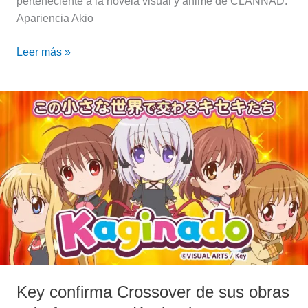
perteneciente a la novela visual y anime de CLANNAD.
Apariencia Akio
Leer más »
Key
confirma
Crossover
de
sus
obras
más
famosas:
«Kaginado»
Key confirma Crossover de sus obras