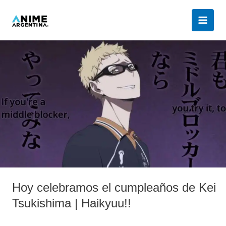
Ir
al
contenido
Hoy
celebramos
el
cumpleaños
de
Kei
Tsukishima
|
Haikyuu!!
Hoy celebramos el cumpleaños de Kei
Tsukishima | Haikyuu!!