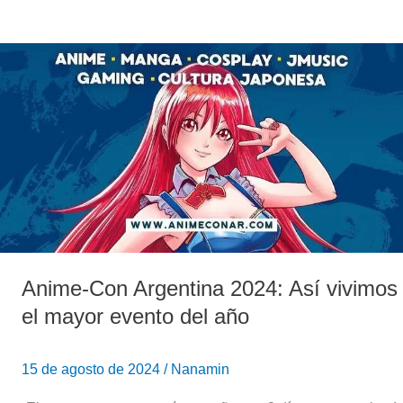
Anime-
Con
Argentina
2024:
Así
vivimos
el
mayor
evento
del
año
Anime-Con Argentina 2024: Así vivimos
el mayor evento del año
15 de agosto de 2024
/
Nanamin