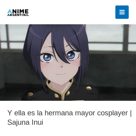
Ir
al
contenido
Y
ella
es
la
hermana
mayor
cosplayer
|
Sajuna
Inui
Y ella es la hermana mayor cosplayer |
Sajuna Inui