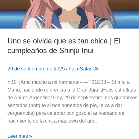
chica
|
El
cumpleaños
de
Uno se olvida que es tan chica | El
Shinju
Inui
cumpleaños de Shinju Inui
29 de septiembre de 2025
/
FacuSalasOk
«¡Sí! ¡Amo mucho a mi hermana!» —T01E08 – Shinju a
Marin, haciendo referencia a la Gran Juju. ¡Holis estrellitas
de Anime Argentina! Hoy, 29 de septiembre, nos quedamos
sentados (porque si nos ponemos de pie, le va a dar
vergüencita) para celebrar con gozo el aniversario de
nacimiento de la chica más uwu del año.
Leer más »