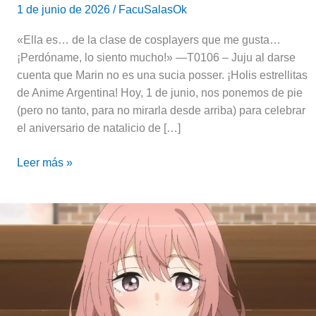
1 de junio de 2026
/
FacuSalasOk
«Ella es… de la clase de cosplayers que me gusta…
¡Perdóname, lo siento mucho!» —T0106 – Juju al darse
cuenta que Marin no es una sucia posser. ¡Holis estrellitas
de Anime Argentina! Hoy, 1 de junio, nos ponemos de pie
(pero no tanto, para no mirarla desde arriba) para celebrar
el aniversario de natalicio de […]
Leer más »
Uno
se
olvida
que
es
tan