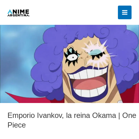
Ir
al
contenido
Emporio
Ivankov,
la
reina
Okama
|
One
Piece
Emporio Ivankov, la reina Okama | One
Piece