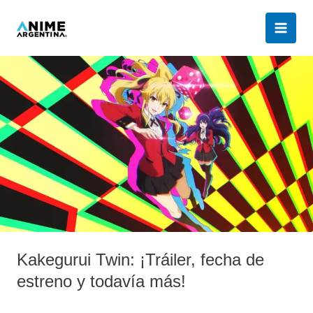
Ir
al
contenido
Kakegurui
Twin:
¡Tráiler,
fecha
de
estreno
y
todavía
más!
Kakegurui Twin: ¡Tráiler, fecha de
estreno y todavía más!