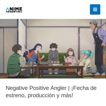
Ir
al
contenido
Negative
Positive
Angler
|
¡Fecha
de
estreno,
producción
y
más!
Negative Positive Angler | ¡Fecha de
estreno, producción y más!