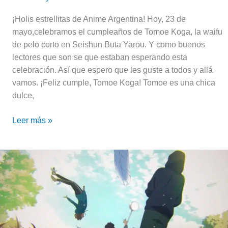
¡Holis estrellitas de Anime Argentina! Hoy, 23 de
mayo,celebramos el cumpleaños de Tomoe Koga, la waifu
de pelo corto en Seishun Buta Yarou. Y como buenos
lectores que son se que estaban esperando esta
celebración. Así que espero que les guste a todos y allá
vamos. ¡Feliz cumple, Tomoe Koga! Tomoe es una chica
dulce,
Leer más »
Bakuten!!
(Backflip!!)
Un
imperdible
anime
de