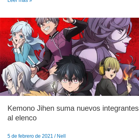
Leer más »
Kemono
Jihen
suma
nuevos
integrantes
al
elenco
Kemono Jihen suma nuevos integrantes
al elenco
5 de febrero de 2021
/
Nell