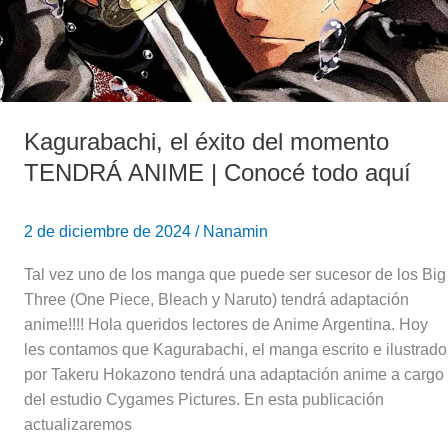
TENDRÁ
ANIME
|
Conocé
todo
aquí
Kagurabachi, el éxito del momento
TENDRÁ ANIME | Conocé todo aquí
2 de diciembre de 2024
/
Nanamin
Tal vez uno de los manga que puede ser sucesor de los Big
Three (One Piece, Bleach y Naruto) tendrá adaptación
anime!!!! Hola queridos lectores de Anime Argentina. Hoy
les contamos que Kagurabachi, el manga escrito e ilustrado
por Takeru Hokazono tendrá una adaptación anime a cargo
del estudio Cygames Pictures. En esta publicación
actualizaremos