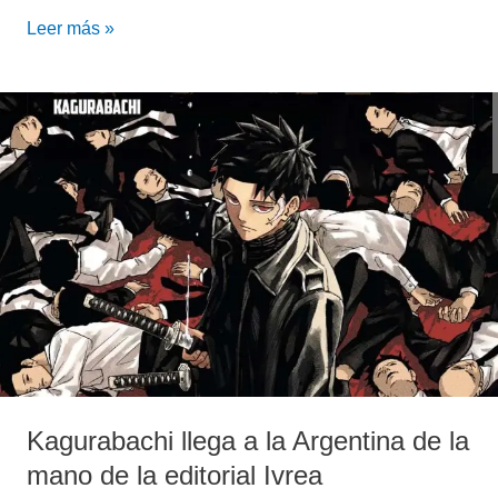
Leer más »
Kagurabachi
llega
a
la
Argentina
de
la
mano
de
la
editorial
Ivrea
Kagurabachi llega a la Argentina de la
mano de la editorial Ivrea