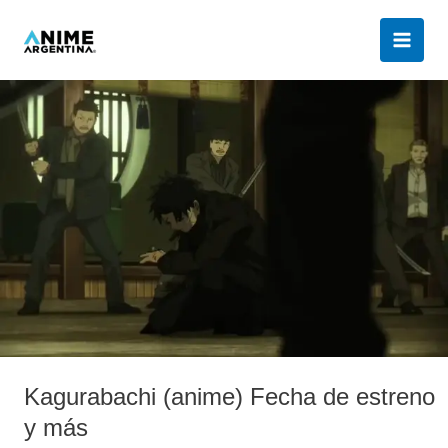
Ir
al
contenido
Kagurabachi
(anime)
Fecha
de
estreno
y
más
Kagurabachi (anime) Fecha de estreno
y más