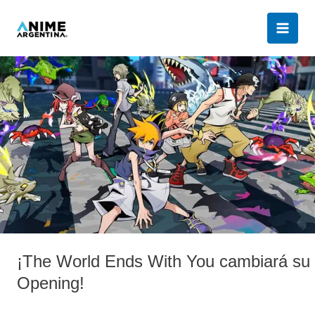
Ir
al
contenido
¡The
World
Ends
With
You
cambiará
su
Opening!
¡The World Ends With You cambiará su
Opening!