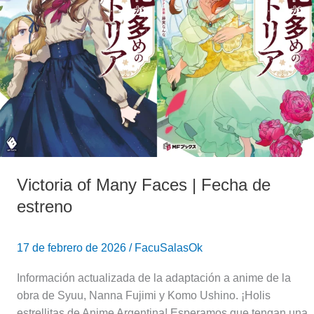
|
Fecha
de
estreno
Victoria of Many Faces | Fecha de
estreno
17 de febrero de 2026
/
FacuSalasOk
Información actualizada de la adaptación a anime de la
obra de Syuu, Nanna Fujimi y Komo Ushino. ¡Holis
estrellitas de Anime Argentina! Esperamos que tengan una