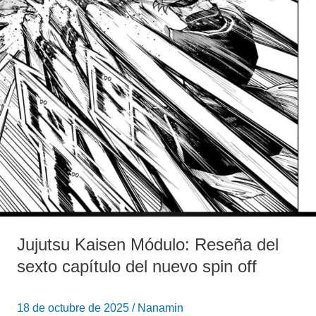
nuevo
spin
off
Jujutsu Kaisen Módulo: Reseña del
sexto capítulo del nuevo spin off
18 de octubre de 2025
/
Nanamin