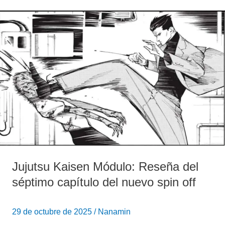
Jujutsu
Kaisen
Módulo:
Reseña
del
séptimo
capítulo
del
nuevo
spin
off
Jujutsu Kaisen Módulo: Reseña del
séptimo capítulo del nuevo spin off
29 de octubre de 2025
/
Nanamin