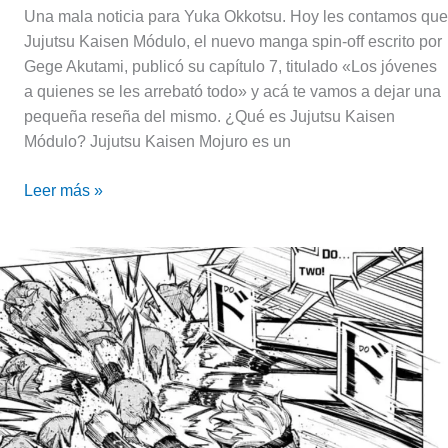
Una mala noticia para Yuka Okkotsu. Hoy les contamos que
Jujutsu Kaisen Módulo, el nuevo manga spin-off escrito por
Gege Akutami, publicó su capítulo 7, titulado «Los jóvenes
a quienes se les arrebató todo» y acá te vamos a dejar una
pequeña reseña del mismo. ¿Qué es Jujutsu Kaisen
Módulo? Jujutsu Kaisen Mojuro es un
Leer más »
Jujutsu
Kaisen
Módulo:
Reseña
del
sexto
capítulo
del