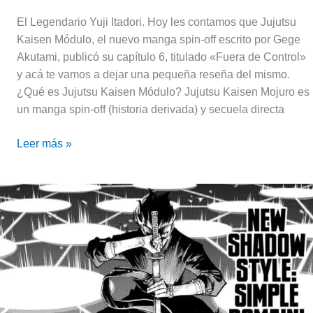
El Legendario Yuji Itadori. Hoy les contamos que Jujutsu
Kaisen Módulo, el nuevo manga spin-off escrito por Gege
Akutami, publicó su capítulo 6, titulado «Fuera de Control»
y acá te vamos a dejar una pequeña reseña del mismo.
¿Qué es Jujutsu Kaisen Módulo? Jujutsu Kaisen Mojuro es
un manga spin-off (historia derivada) y secuela directa
Leer más »
Jujutsu
Kaisen
Módulo:
Reseña
del
quinto
capítulo