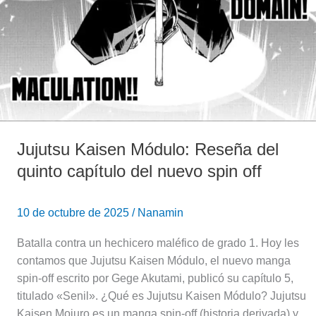
del
nuevo
spin
off
Jujutsu Kaisen Módulo: Reseña del
quinto capítulo del nuevo spin off
10 de octubre de 2025
/
Nanamin
Batalla contra un hechicero maléfico de grado 1. Hoy les
contamos que Jujutsu Kaisen Módulo, el nuevo manga
spin-off escrito por Gege Akutami, publicó su capítulo 5,
titulado «Senil». ¿Qué es Jujutsu Kaisen Módulo? Jujutsu
Kaisen Mojuro es un manga spin-off (historia derivada) y