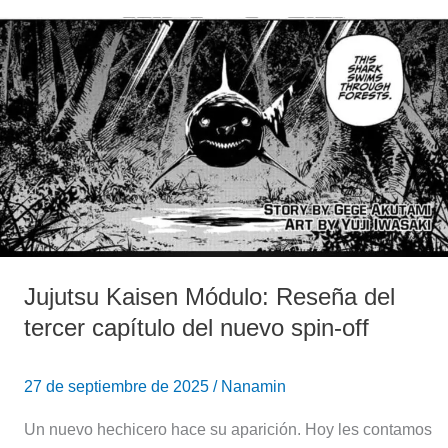
Jujutsu
Kaisen
Módulo:
Reseña
del
tercer
capítulo
del
nuevo
spin-
off
Jujutsu Kaisen Módulo: Reseña del
tercer capítulo del nuevo spin-off
27 de septiembre de 2025
/
Nanamin
Un nuevo hechicero hace su aparición. Hoy les contamos