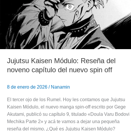
noveno
capítulo
del
nuevo
spin
off
Jujutsu Kaisen Módulo: Reseña del
noveno capítulo del nuevo spin off
8 de enero de 2026
/
Nanamin
El tercer ojo de los Rumel. Hoy les contamos que Jujutsu
Kaisen Módulo, el nuevo manga spin-off escrito por Gege
Akutami, publicó su capítulo 9, titulado «Doula Varu Bodovi
Mechika Parte 2» y acá te vamos a dejar una pequeña
reseña del mismo. ¿Qué es Jujutsu Kaisen Módulo?