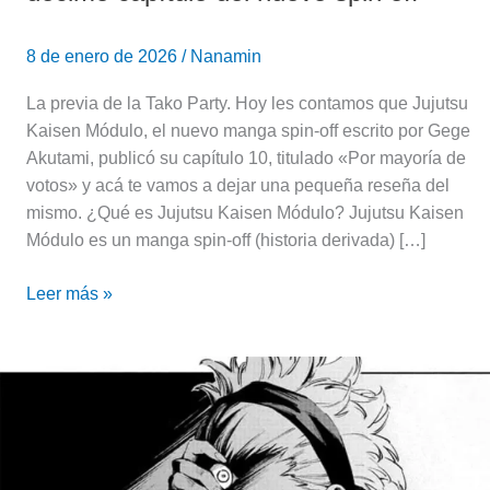
8 de enero de 2026
/
Nanamin
La previa de la Tako Party. Hoy les contamos que Jujutsu
Kaisen Módulo, el nuevo manga spin-off escrito por Gege
Akutami, publicó su capítulo 10, titulado «Por mayoría de
votos» y acá te vamos a dejar una pequeña reseña del
mismo. ¿Qué es Jujutsu Kaisen Módulo? Jujutsu Kaisen
Módulo es un manga spin-off (historia derivada) […]
Leer más »
Jujutsu
Kaisen
Módulo:
Reseña
del