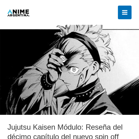
Ir
al
contenido
Jujutsu
Kaisen
Módulo:
Reseña
del
décimo
capítulo
del
nuevo
spin
off
Jujutsu Kaisen Módulo: Reseña del
décimo capítulo del nuevo spin off