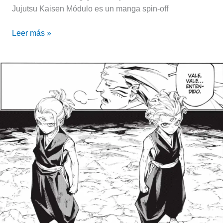
Jujutsu Kaisen Módulo es un manga spin-off
Leer más »
Jujutsu
Kaisen
Módulo:
Reseña
del
octavo
capítulo
del
nuevo
spin
off