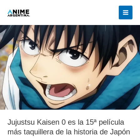
Ir
al
contenido
Jujustsu
Kaisen
0
es
la
15ª
película
más
taquillera
de
la
historia
Jujustsu Kaisen 0 es la 15ª película
de
Japón
más taquillera de la historia de Japón