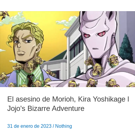
El
asesino
de
Morioh,
Kira
Yoshikage
l
Jojo’s
Bizarre
Adventure
El asesino de Morioh, Kira Yoshikage l
Jojo’s Bizarre Adventure
31 de enero de 2023
/
Nothing