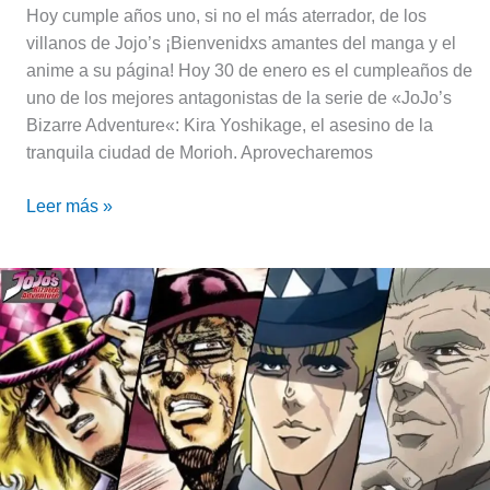
Hoy cumple años uno, si no el más aterrador, de los
villanos de Jojo’s ¡Bienvenidxs amantes del manga y el
anime a su página! Hoy 30 de enero es el cumpleaños de
uno de los mejores antagonistas de la serie de «JoJo’s
Bizarre Adventure«: Kira Yoshikage, el asesino de la
tranquila ciudad de Morioh. Aprovecharemos
Leer más »
Robert
Speedwagon:
el
ángel
guardián
del
linaje
Joestar