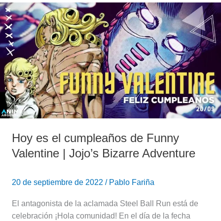
Hoy
es
el
cumpleaños
de
Funny
Valentine
|
Jojo’s
Bizarre
Adventure
Hoy es el cumpleaños de Funny
Valentine | Jojo’s Bizarre Adventure
20 de septiembre de 2022
/
Pablo Fariña
El antagonista de la aclamada Steel Ball Run está de
celebración ¡Hola comunidad! En el día de la fecha