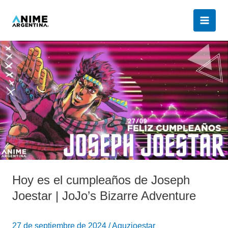
Ir
al
contenido
Hoy
es
el
cumpleaños
de
Joseph
Joestar
|
JoJo’s
Bizarre
Adventure
Hoy es el cumpleaños de Joseph
Joestar | JoJo’s Bizarre Adventure
27 de septiembre de 2024
/
Aguzjoestar