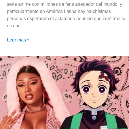
2021
serie anime con millones de fans alrededor del mundo, y
particularmente en América Latina hay muchísimas
personas esperando el aclamado anuncio que confirme si
es que
Leer más »
¡Megan
Thee
Stallion
causa
furor
con
sus
uñas
de
Demon