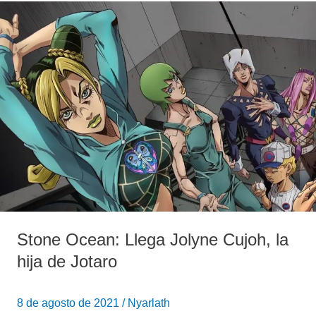
Stone
Ocean:
Llega
Jolyne
Cujoh,
la
hija
de
Jotaro
Stone Ocean: Llega Jolyne Cujoh, la
hija de Jotaro
8 de agosto de 2021
/
Nyarlath