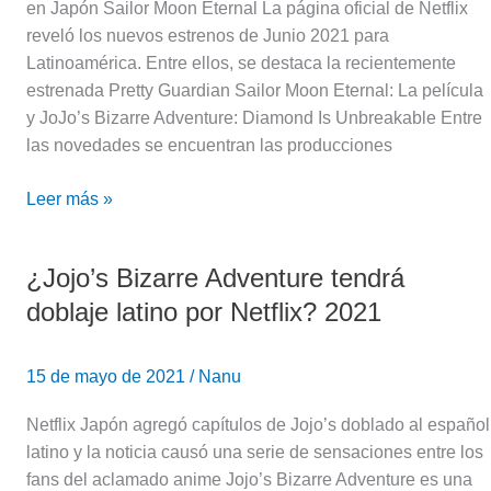
en Japón Sailor Moon Eternal La página oficial de Netflix
reveló los nuevos estrenos de Junio 2021 para
Latinoamérica. Entre ellos, se destaca la recientemente
estrenada Pretty Guardian Sailor Moon Eternal: La película
y JoJo’s Bizarre Adventure: Diamond Is Unbreakable Entre
las novedades se encuentran las producciones
Leer más »
¿Jojo’s Bizarre Adventure tendrá
¿Jojo’s
Bizarre
doblaje latino por Netflix? 2021
Adventure
tendrá
15 de mayo de 2021
/
Nanu
doblaje
latino
Netflix Japón agregó capítulos de Jojo’s doblado al español
por
latino y la noticia causó una serie de sensaciones entre los
Netflix?
fans del aclamado anime Jojo’s Bizarre Adventure es una