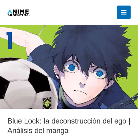
Ir
al
contenido
Blue
Lock:
la
deconstrucción
del
ego
|
Análisis
del
manga
Blue Lock: la deconstrucción del ego |
Análisis del manga