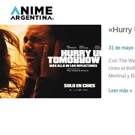
Ir
al
contenido
«Hurry 
«Hurry
Up
Tomorrow:
31 de mayo
Más
allá
Con The Wee
de
cines el thr
los
Merlina) y B
reflectores»
|
Leer más »
Reseña
sin
spoilers