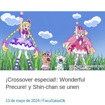
¡Crossover
especial!:
Wonderful
Precure!
y
Shin-
chan
se
unen
¡Crossover especial!: Wonderful
Precure! y Shin-chan se unen
13 de mayo de 2024
/
FacuSalasOk