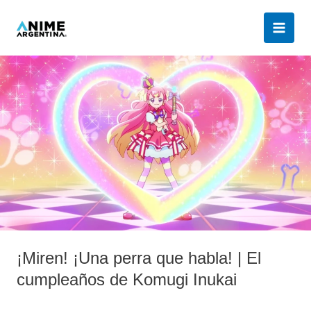
Ir
al
contenido
¡Miren!
¡Una
perra
que
habla!
|
El
cumpleaños
de
Komugi
Inukai
¡Miren! ¡Una perra que habla! | El
cumpleaños de Komugi Inukai