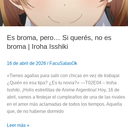
es
broma
|
Iroha
Isshiki
Es broma, pero… Si querés, no es
broma | Iroha Isshiki
16 de abril de 2026
/
FacuSalasOk
«Tienes agallas para salir con chicas en vez de trabajar.
¿Quién es esa tipa? ¿Es tu novia?» —T02E04 – Iroha
Isshiki. ¡Holis estrellitas de Anime Argentina! Hoy, 16 de
abril, vamos a festejar el cumpleaños de una de las rivales
en el amor más aclamadas de todos los tiempos. Aquella
que, de no haberse dormido
Leer más »