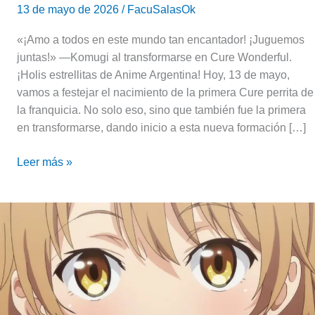
13 de mayo de 2026
/
FacuSalasOk
«¡Amo a todos en este mundo tan encantador! ¡Juguemos
juntas!» —Komugi al transformarse en Cure Wonderful.
¡Holis estrellitas de Anime Argentina! Hoy, 13 de mayo,
vamos a festejar el nacimiento de la primera Cure perrita de
la franquicia. No solo eso, sino que también fue la primera
en transformarse, dando inicio a esta nueva formación […]
Leer más »
Es
broma,
pero…
Si
querés,
no