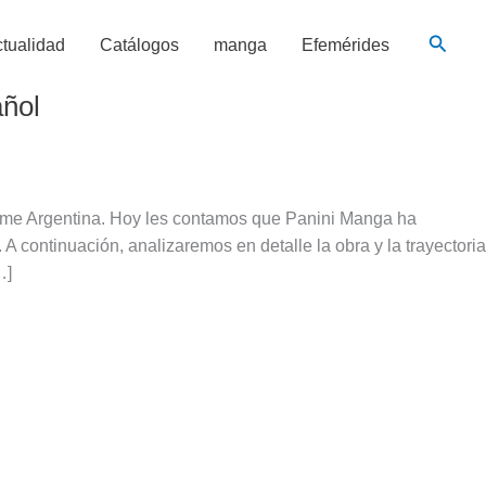
Busca
tualidad
Catálogos
manga
Efemérides
añol
nime Argentina. Hoy les contamos que Panini Manga ha
A continuación, analizaremos en detalle la obra y la trayectoria
…]