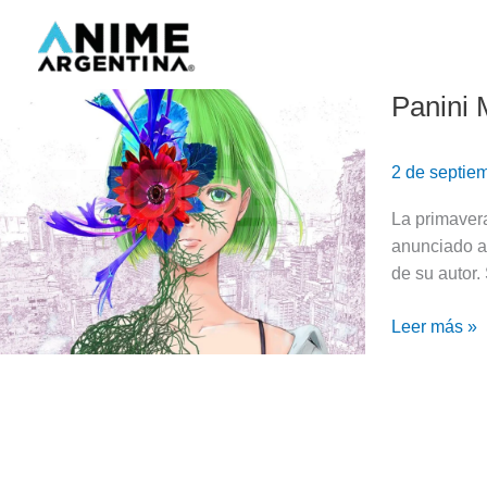
Ir
al
contenido
Panini 
Panini
Manga
anuncia
2 de septie
Wild
Strawberry
La primaver
en
anunciado a 
español
de su autor
Leer más »