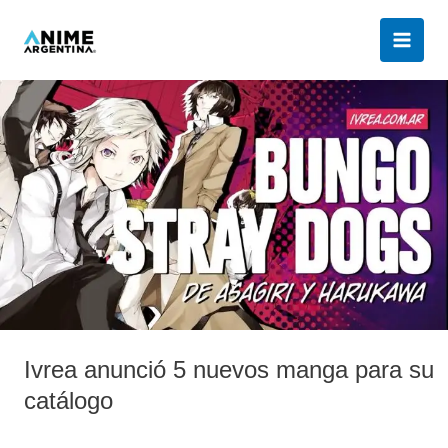
Ir
al
contenido
Ivrea
anunció
5
nuevos
manga
para
su
catálogo
Ivrea anunció 5 nuevos manga para su
catálogo