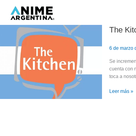
Ir
al
contenido
The Kit
The
Kitchen
abrirá
6 de marzo
un
nuevo
Se increment
estudio
cuenta con 
de
toca a nosot
doblaje
en
Leer más »
Argentina