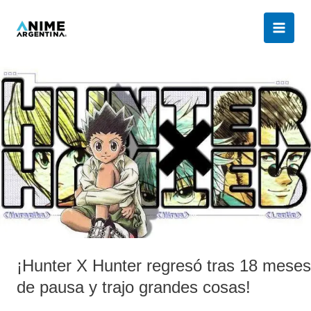
Ir
al
contenido
¡Hunter
X
Hunter
regresó
tras
18
meses
de
pausa
y
trajo
grandes
¡Hunter X Hunter regresó tras 18 meses
cosas!
de pausa y trajo grandes cosas!