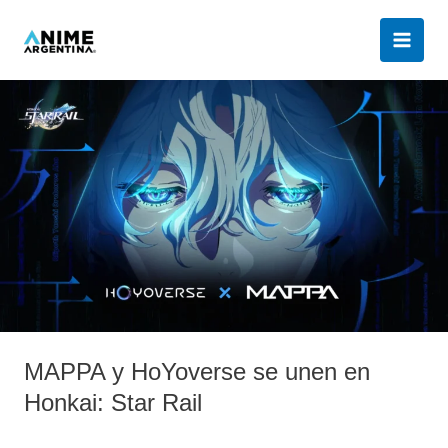
Ir
al
contenido
MAPPA
y
HoYoverse
se
unen
en
Honkai:
Star
Rail
MAPPA y HoYoverse se unen en
Honkai: Star Rail