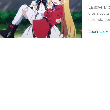
princesa
La novela l
vampira
gran noticia
encerrada»
ilustrada p
|
Fecha
Leer más »
de
estreno
y
más