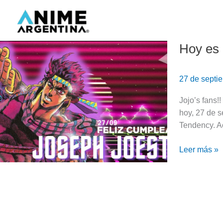
Ir
al
contenido
Hoy es 
Hoy
es
el
27 de septi
cumpleaños
de
Jojo’s fans!
Joseph
hoy, 27 de s
Joestar
Tendency. A
|
JoJo’s
Leer más »
Bizarre
Adventure