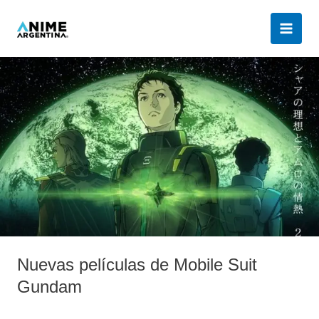
Ir
al
contenido
Nuevas
películas
de
Mobile
Suit
Gundam
Nuevas películas de Mobile Suit
Gundam