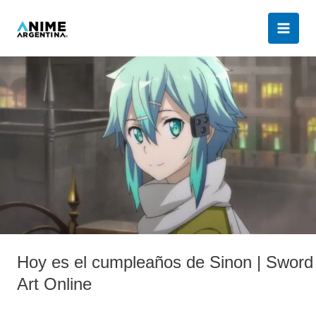
Ir
al
contenido
Hoy
es
el
cumpleaños
de
Sinon
|
Sword
Art
Online
Hoy es el cumpleaños de Sinon | Sword
Art Online