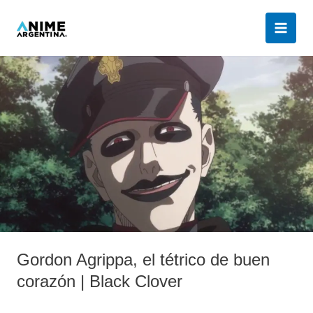
Ir
al
contenido
Gordon
Agrippa,
el
tétrico
de
buen
corazón
|
Black
Clover
Gordon Agrippa, el tétrico de buen
corazón | Black Clover