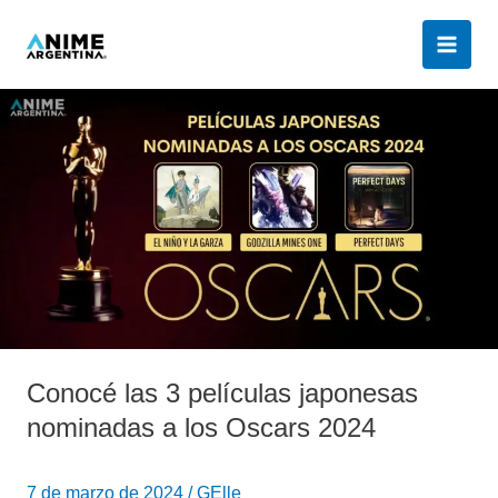
Ir
al
contenido
Conocé
las
3
películas
japonesas
nominadas
a
los
Oscars
2024
Conocé las 3 películas japonesas
nominadas a los Oscars 2024
7 de marzo de 2024
/
GElle