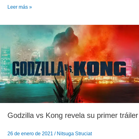
Leer más »
Godzilla
vs
Kong
revela
su
primer
tráiler
Godzilla vs Kong revela su primer tráiler
26 de enero de 2021
/
Nitsuga Struciat