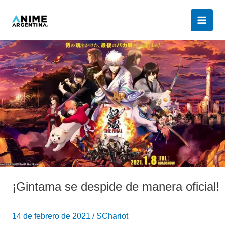
Ir
al
contenido
¡Gintama
se
despide
de
manera
oficial!
¡Gintama se despide de manera oficial!
14 de febrero de 2021
/
SChariot