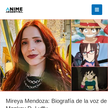
Ir
al
contenido
Mireya
Mendoza:
Biografía
de
la
voz
de
Monkey
D.
Luffy
Mireya Mendoza: Biografía de la voz de