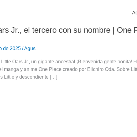
Ac
Oars Jr., el tercero con su nombre | One 
ro de 2025
/
Agus
 Little Oars Jr., un gigante ancestral ¡Bienvenida gente bonita! 
l manga y anime One Piece creado por Eiichiro Oda. Sobre Little O
as Little y descendiente […]