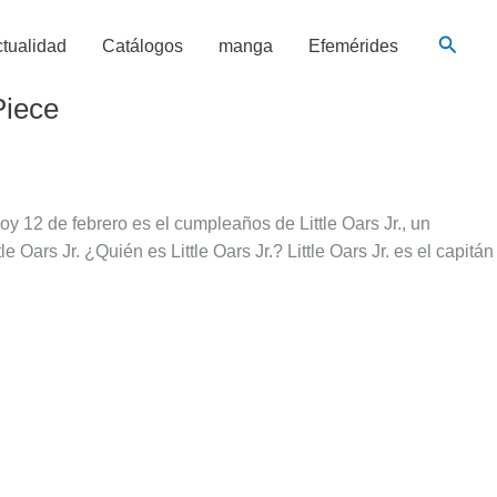
Busca
tualidad
Catálogos
manga
Efemérides
Piece
Hoy 12 de febrero es el cumpleaños de Little Oars Jr., un
ars Jr. ¿Quién es Little Oars Jr.? Little Oars Jr. es el capitán