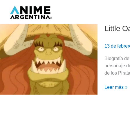
Ir
al
contenido
Little 
Little
Oars
Jr.,
13 de febre
el
tercero
Biografía de
con
personaje de
su
de los Pirat
nombre
|
Leer más »
One
Piece