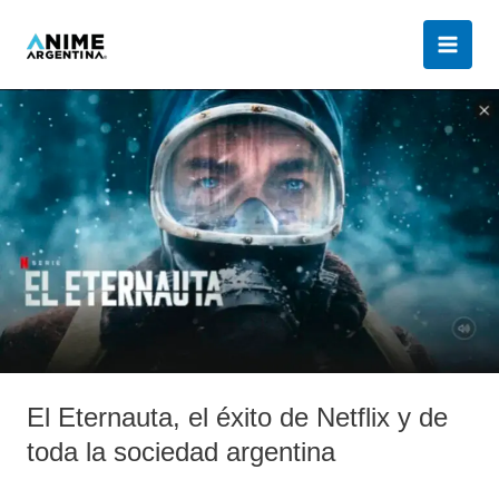
Ir
al
contenido
El
Eternauta,
el
éxito
de
Netflix
y
de
toda
la
sociedad
argentina
El Eternauta, el éxito de Netflix y de
toda la sociedad argentina