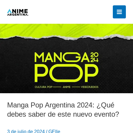
Ir
al
contenido
Manga
Pop
Argentina
2024:
¿Qué
debes
saber
de
este
nuevo
evento?
Manga Pop Argentina 2024: ¿Qué
debes saber de este nuevo evento?
3 de julio de 2024
/
GElle