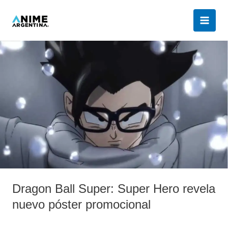
Ir
al
contenido
Dragon
Ball
Super:
Super
Hero
revela
nuevo
póster
promocional
Dragon Ball Super: Super Hero revela
nuevo póster promocional