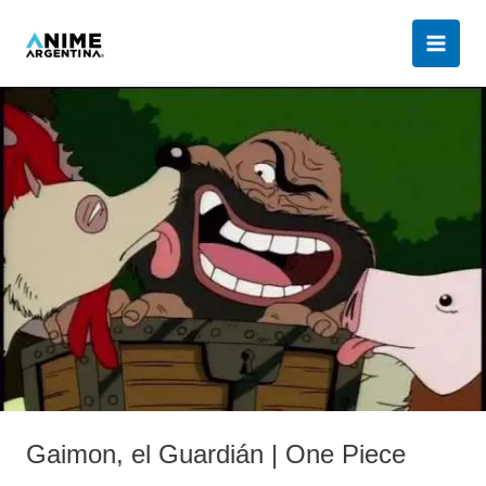
Ir
al
contenido
Gaimon,
el
Guardián
|
One
Piece
Gaimon, el Guardián | One Piece