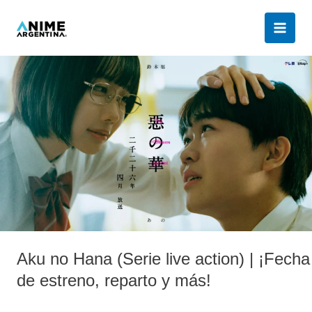
Ir
al
contenido
Aku
no
Hana
(Serie
live
action)
|
¡Fecha
de
estreno,
reparto
Aku no Hana (Serie live action) | ¡Fecha
y
más!
de estreno, reparto y más!