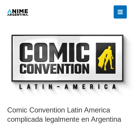
Ir
al
contenido
Comic
Convention
Latin
America
complicada
legalmente
en
Argentina
Comic Convention Latin America
complicada legalmente en Argentina