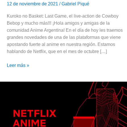
12 de noviembre de 2021
/
Gabriel Piqué
Kuroko no Basket: Last Game, el live-action de Cowboy
Bebop y mucho más!!! ¡Hola amigos y amigas de la
comunidad Anime Argentina! En el día de hoy les traemos
grandes novedades de una de las plataformas que viene
apostando fuerte al anime en nuestra región. Estamos
hablando de Netflix, que en el mes de octubre […]
Leer más »
Netflix:
Estos
son
los
estrenos
anime