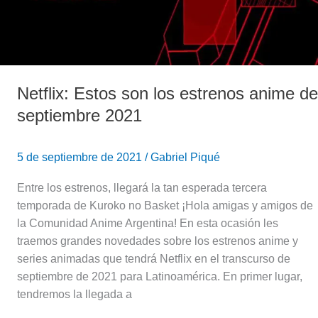
de
septiembre
2021
Netflix: Estos son los estrenos anime de
septiembre 2021
5 de septiembre de 2021
/
Gabriel Piqué
Entre los estrenos, llegará la tan esperada tercera
temporada de Kuroko no Basket ¡Hola amigas y amigos de
la Comunidad Anime Argentina! En esta ocasión les
traemos grandes novedades sobre los estrenos anime y
series animadas que tendrá Netflix en el transcurso de
septiembre de 2021 para Latinoamérica. En primer lugar,
tendremos la llegada a