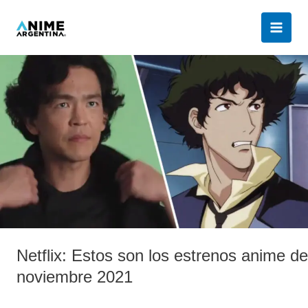
Ir
al
contenido
Netflix:
Estos
son
los
estrenos
anime
de
noviembre
2021
Netflix: Estos son los estrenos anime de
noviembre 2021