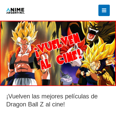
Ir
al
contenido
¡Vuelven
las
mejores
películas
de
Dragon
Ball
Z
al
cine!
¡Vuelven las mejores películas de
Dragon Ball Z al cine!