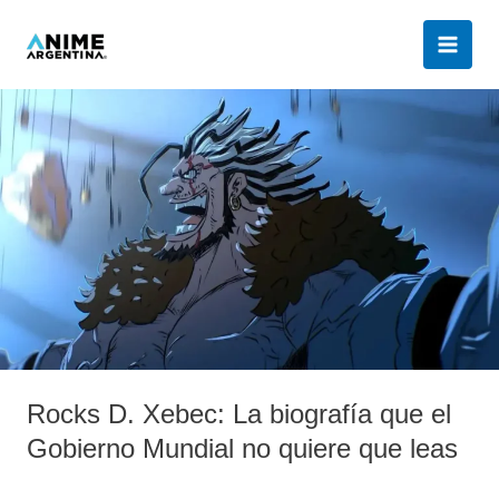
Ir
al
contenido
Rocks
D.
Xebec:
La
biografía
que
el
Gobierno
Mundial
no
quiere
Rocks D. Xebec: La biografía que el
que
leas
Gobierno Mundial no quiere que leas