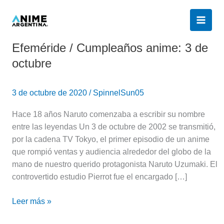
Ir
al
contenido
Efeméride / Cumpleaños anime: 3 de
Efeméride
/
octubre
Cumpleaños
anime:
3 de octubre de 2020
/
SpinnelSun05
3
de
Hace 18 años Naruto comenzaba a escribir su nombre
octubre
entre las leyendas Un 3 de octubre de 2002 se transmitió,
por la cadena TV Tokyo, el primer episodio de un anime
que rompió ventas y audiencia alrededor del globo de la
mano de nuestro querido protagonista Naruto Uzumaki. El
controvertido estudio Pierrot fue el encargado […]
Leer más »