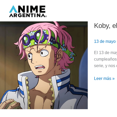
Ir
al
contenido
Koby, e
Koby,
el
héroe
13 de mayo
|
One
El 13 de ma
Piece
cumpleaños 
serie, y nos
Leer más »