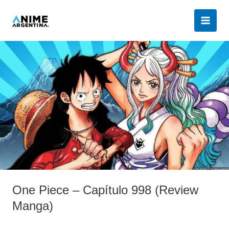
Ir
al
contenido
One
Piece
–
Capítulo
998
(Review
Manga)
One Piece – Capítulo 998 (Review
Manga)