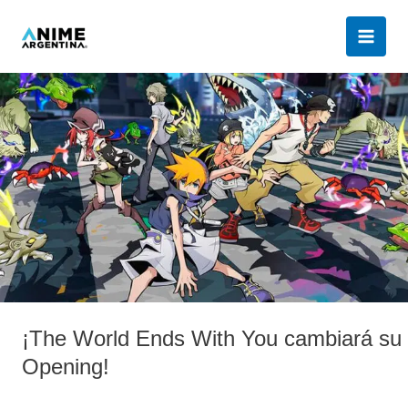
Ir
al
contenido
¡The
World
Ends
With
You
cambiará
su
Opening!
¡The World Ends With You cambiará su
Opening!