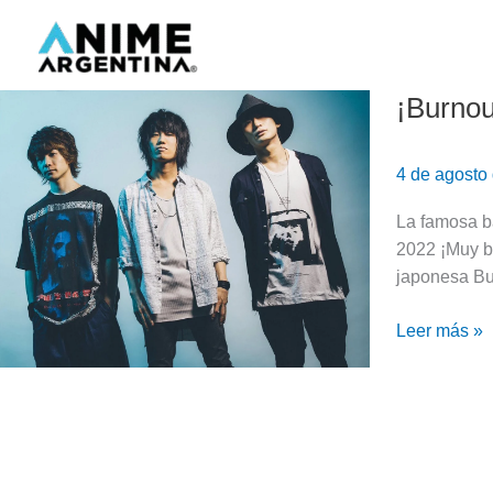
Ir
al
contenido
¡Burnou
¡Burnout
Syndromes
llega
4 de agosto
a
Anime-
La famosa b
Con
2022 ¡Muy b
Argentina!
japonesa Bu
Leer más »