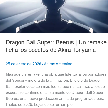
Un
remake
fiel
a
los
bocetos
Dragon Ball Super: Beerus | Un remake
de
Akira
fiel a los bocetos de Akira Toriyama
Toriyama
25 de enero de 2026
/
Anime Argentina
Más que un remake: una obra que fidelizará los borradores
del Sensei y mejora de la animación. El cielo de Dragon
Ball resplandece con más fuerza que nunca. Tras años de
espera, se confirmó el lanzamiento de Dragon Ball Super:
Beerus, una nueva producción animada programada para
finales de 2026. Lejos de ser un simple