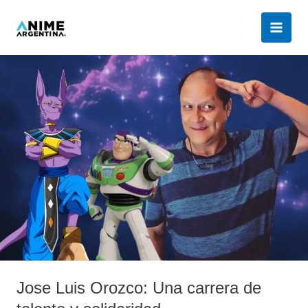
Ir
al
contenido
Jose
Luis
Orozco:
Una
carrera
de
talento
y
solidaridad
Jose Luis Orozco: Una carrera de