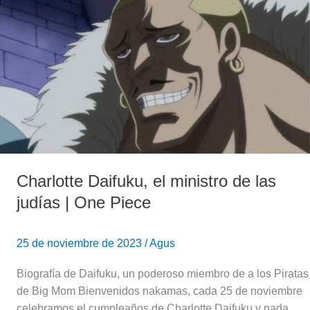
Daifuku,
el
ministro
de
las
judías
|
One
Piece
Charlotte Daifuku, el ministro de las
judías | One Piece
25 de noviembre de 2023
/
Agus
Biografía de Daifuku, un poderoso miembro de a los Piratas
de Big Mom Bienvenidos nakamas, cada 25 de noviembre
celebramos el cumpleaños de Charlotte Daifuku y nada