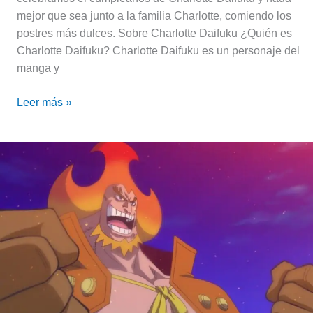
mejor que sea junto a la familia Charlotte, comiendo los
postres más dulces. Sobre Charlotte Daifuku ¿Quién es
Charlotte Daifuku? Charlotte Daifuku es un personaje del
manga y
Leer más »
Charlotte
Oven,
el
ministro
de
la
comida
tostada
|
One