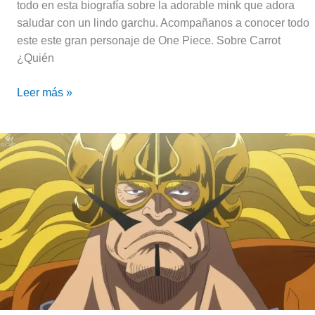
todo en esta biografía sobre la adorable mink que adora
saludar con un lindo garchu. Acompañanos a conocer todo
este este gran personaje de One Piece. Sobre Carrot
¿Quién
Leer más »
Vinsmoke
Judge,
el
comandante
supremo
|
One
Piece