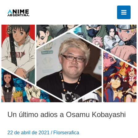
Ir
al
contenido
Un
último
adios
a
Osamu
Kobayashi
Un último adios a Osamu Kobayashi
22 de abril de 2021
/
Florserafica